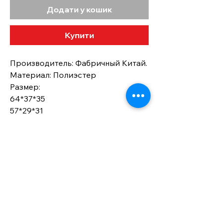
Додати у кошик
Купити
Производитель: Фабричный Китай.
Материал: Полиэстер
Размер:
64*37*35
57*29*31
50*28*28
- Одно большое основное
отделение на молнии.
- Один внешний карман на молнии.
- Три колеса и ножки-подставки.
- Выдвижная телескопическая
ручка с двумя положениями.
- Удобные ручки для комфортного