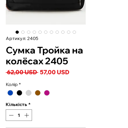
Артикул: 2405
Сумка Тройка на
колёсах 2405
Звичайна
За
 62,00 USD 
57,00 USD
ціна
розпродажем
Колір
*
Кількість
*