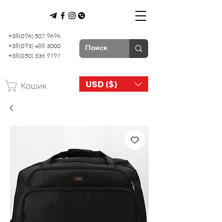
+38(096) 507 9696
+38(093) 488 3000
+38(050) 336 9797
USD ($)
Кошик