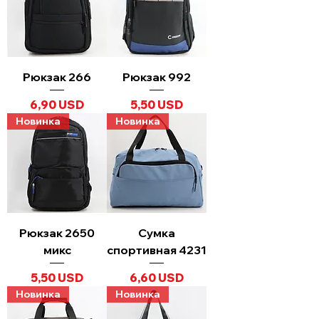
Рюкзак 266
Рюкзак 992
Ціна
Ціна
6,90 USD
5,50 USD
Новинка
Новинка
Рюкзак 2650
Сумка
микс
спортивная 4231
Ціна
Ціна
5,50 USD
6,60 USD
Новинка
Новинка