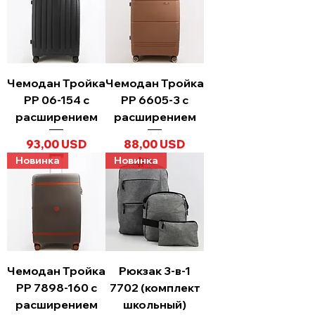
Чемодан Тройка
Чемодан Тройка
PP 06-154 с
PP 6605-3 с
расширением
расширением
Ціна
Ціна
93,00 USD
88,00 USD
Новинка
Новинка
Чемодан Тройка
Рюкзак 3-в-1
PP 7898-160 с
7702 (комплект
расширением
школьный)