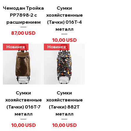
Чемодан Тройка
Сумки
PP7898-2 с
хозяйственные
расширением
(Тачки) 016T-4
металл
Ціна
87,00 USD
Ціна
10,00 USD
Новинка
Новинка
Сумки
Сумки
хозяйственные
хозяйственные
(Тачки) 016T-7
(Тачки) 882T
металл
металл
Ціна
Ціна
10,00 USD
10,00 USD