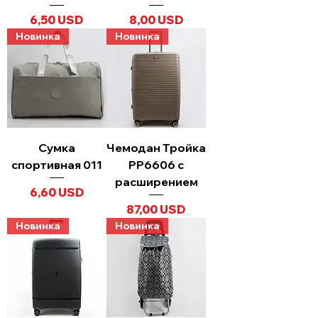
Ціна
Ціна
6,50 USD
8,00 USD
Новинка
Новинка
Сумка
Чемодан Тройка
спортивная 011
PP6606 с
расширением
Ціна
6,60 USD
Ціна
87,00 USD
Новинка
Новинка