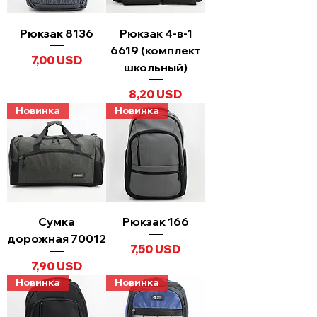
Рюкзак 8136
Рюкзак 4-в-1
6619 (комплект
Ціна
7,00 USD
школьный)
Ціна
8,20 USD
Новинка
Новинка
Сумка
Рюкзак 166
дорожная 70012
Ціна
7,50 USD
Ціна
7,90 USD
Новинка
Новинка