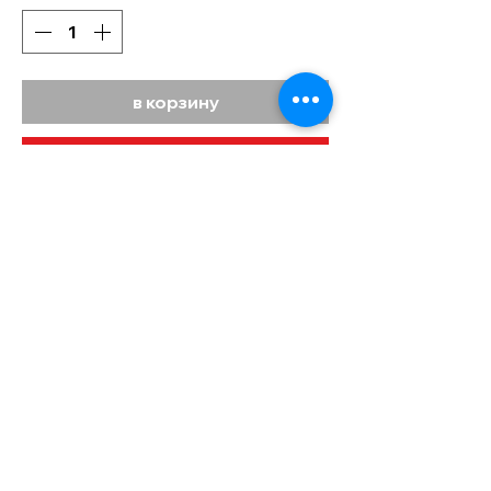
в корзину
Купить сейчас
Производитель: Фабричный Китай.
Материал: Полипропилен
Размер:
маленький 55*38*20
средний 66*42*25
большой 75*47*30
Расширение +5см
Цвета товара представлены на
фото и могут незначительно
отличаться.