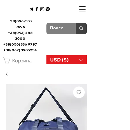
+38(096) 507
9696
+38(093) 488
3000
+38(050) 336 9797
+38(067) 3905254
USD ($)
Корзина