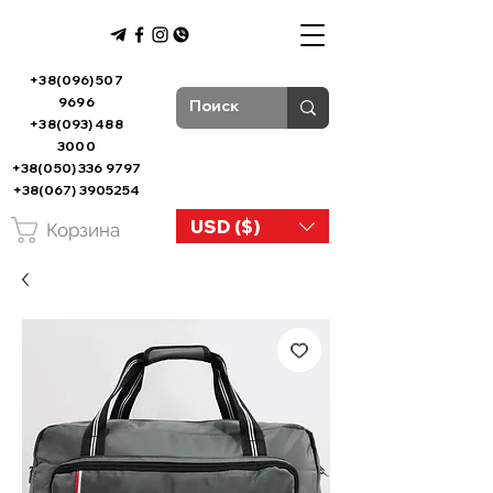
+38(096) 507
9696
+38(093) 488
3000
+38(050) 336 9797
+38(067) 3905254
USD ($)
Корзина