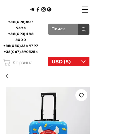
+38(096) 507
9696
+38(093) 488
3000
+38(050) 336 9797
+38(067) 3905254
USD ($)
Корзина