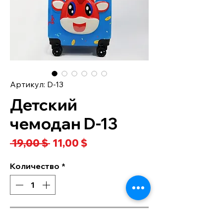
Артикул: D-13
Детский
чемодан D-13
Обычная
Спеццена
 19,00 $ 
11,00 $
цена
Количество
*
в корзину